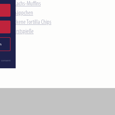
Spinat-Lachs-Muffins
Tortillahäppchen
Überbackene Tortilla Chips
Weißwurstspieße
n
 consent