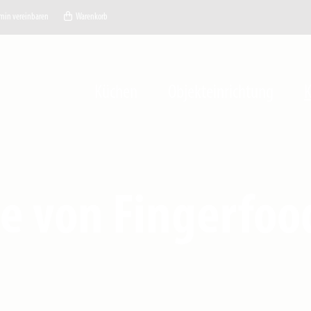
min vereinbaren
Warenkorb
Küchen
Objekteinrichtung
K
e von Fingerfood