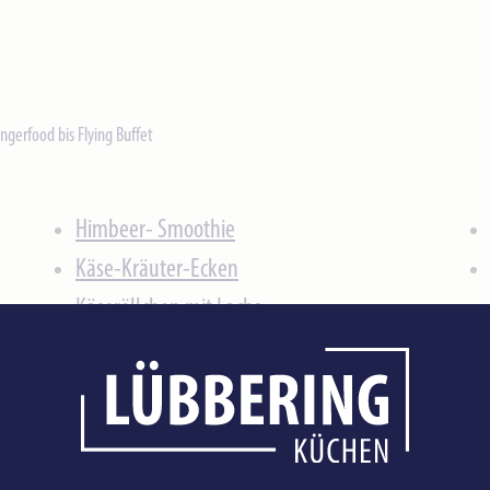
ngerfood bis Flying Buffet
Himbeer- Smoothie
Käse-Kräuter-Ecken
Käseröllchen mit Lachs
Kürbis-Bruschetta
Lachs-Spinat-Rolle
Mango-Limetten Panna Cotta
Mexikanischer Gemüsetopf