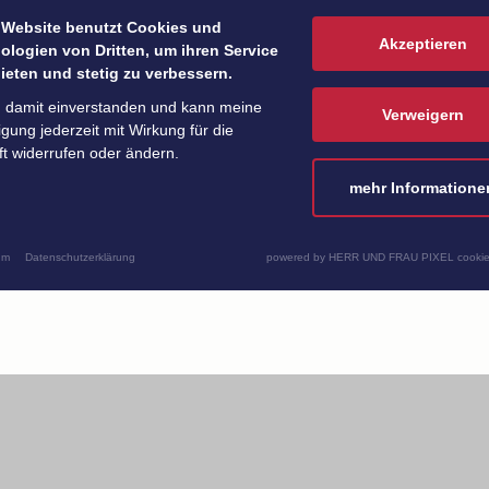
Mini-Burger
 Website benutzt Cookies und
Akzeptieren
ologien von Dritten, um ihren Service
Mini-Party-Quiches
ieten und stetig zu verbessern.
Mit Chili gebackener Feta auf
n damit einverstanden und kann meine
Verweigern
Wassermelone
ligung jederzeit mit Wirkung für die
t widerrufen oder ändern.
Mozzarella-Pilze mit Paprika-Kappe
mehr Informatione
Paprika-Walnuss-Aufstrich
um
Datenschutzerklärung
powered by HERR UND FRAU PIXEL cookie