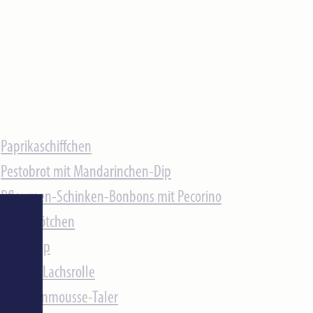
Paprikaschiffchen
Pestobrot mit Mandarinchen-Dip
Pflaumen-Schinken-Bonbons mit Pecorino
Pizzabrötchen
Salsa-Dip
Scharfe Lachsrolle
Schinkenmousse-Taler