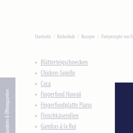
Startseite
Kochschule
Rezepte
Partyrezepte von Fi
Blätterteigschnecken
Chicken-Spieße
Coca
Standorte & Öffnungszeiten
Fingerfood Hawaii
Fingerfoodplatte Piano
Fleischkäserollen
Gambas á la Rui