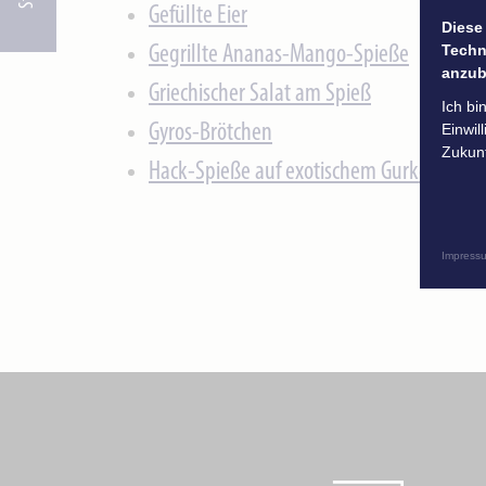
Gefüllte Eier
Diese
Techn
Gegrillte Ananas-Mango-Spieße
anzub
Griechischer Salat am Spieß
Ich bi
Gyros-Brötchen
Einwil
Zukunf
Hack-Spieße auf exotischem Gurkenssalat
Impress