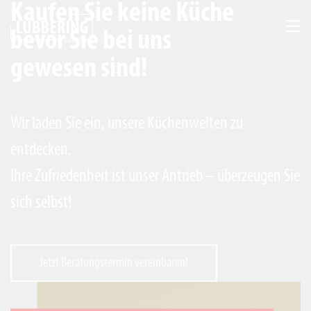
Kaufen Sie keine Küche
Kochschule
bevor Sie bei uns
gewesen sind!
Verbringen Sie hier gemütliche Stunden besonderer
Art, voller Inspiration und Spaß. Wir laden Sie ein,
mit netten Menschen, Freunden, der Familie oder
Wir laden Sie ein, unsere Küchenwelten zu
Geschäftspartnern kulinarische Abenteuer zu
entdecken.
erleben. Genießen Sie ein traumhaftes 4-Gänge-
Ihre Zufriedenheit ist unser Antrieb – überzeugen Sie
Menü, das Sie zuvor gemeinsam zubereitet haben!
sich selbst!
Zur Kochschule
Jetzt Beratungstermin vereinbaren!