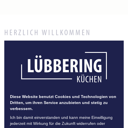
HERZLICH WILLKOMMEN
in der Lübbering
Kochschule
Verbringen Sie hier gemütliche Stunden besonderer
Art, voller Inspiration und Spaß. Wir laden Sie ein, mit
Diese Website benutzt Cookies und Technologien von
netten Menschen, Freunden, der Familie oder
Dritten, um ihren Service anzubieten und stetig zu
verbessern.
Geschäftspartnern kulinarische Abenteuer zu erleben.
Ich bin damit einverstanden und kann meine Einwilligung
Genießen Sie ein traumhaftes 4-Gänge-Menü, das Sie
jederzeit mit Wirkung für die Zukunft widerrufen oder