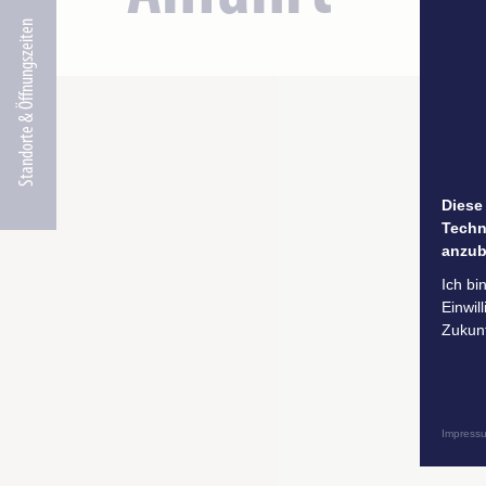
Standorte & Öffnungszeiten
Diese
Techn
anzub
Ich bi
Einwil
Zukunf
Impress