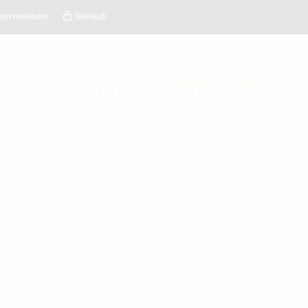
min vereinbaren
Warenkorb
Küchen
Objekteinrichtung
K