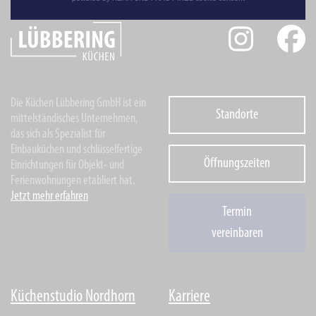
Die Küchen Lübbering GmbH ist ein
Standorte
mittelständisches Unternehmen,
das sich als Spezialist für
Einbauküchen und schlüsselfertige
Öffnungszeiten
Einrichtungen für Objekt- und
Ferienwohnungen etabliert hat.
Jetzt mehr erfahren
Termin
vereinbaren
Küchenstudio Nordhorn
Karriere