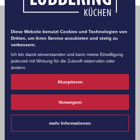
Diese Website benutzt Cookies und Technologien von
Dritten, um ihren Service anzubieten und stetig zu
verbessern.
Ich bin damit einverstanden und kann meine Einwilligung
jederzeit mit Wirkung für die Zukunft widerrufen oder
ändern.
Die Küchen Lübbering GmbH ist ein
Standorte
mittelständisches Unternehmen,
Akzeptieren
das sich als Spezialist für
Einbauküchen und schlüsselfertige
Öffnungszeiten
Einrichtungen für Objekt- und
Verweigern
Ferienwohnungen etabliert hat.
Jetzt mehr erfahren
Termin
mehr Informationen
vereinbaren