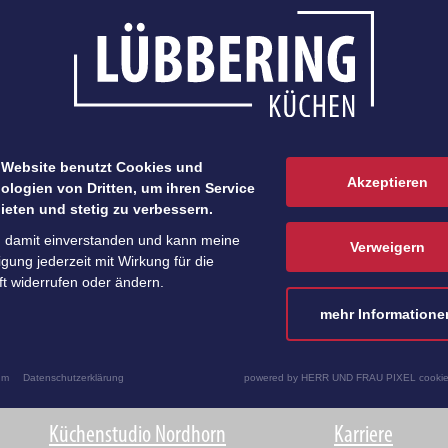
 Website benutzt Cookies und
Akzeptieren
ologien von Dritten, um ihren Service
ieten und stetig zu verbessern.
n damit einverstanden und kann meine
Verweigern
ligung jederzeit mit Wirkung für die
t widerrufen oder ändern.
mehr Informatione
um
Datenschutzerklärung
powered by HERR UND FRAU PIXEL cookie
Küchenstudio Nordhorn
Karriere