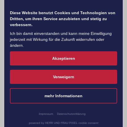
Diese Website benutzt Cookies und Technologien von
Dritten, um ihren Service anzubieten und stetig zu
verbessern.
Ich bin damit einverstanden und kann meine Einwilligung
Die Küchen Lübbering GmbH ist ein
Standorte
jederzeit mit Wirkung für die Zukunft widerrufen oder
mittelständisches Unternehmen,
ändern.
das sich als Spezialist für
Einbauküchen und schlüsselfertige
Öffnungszeiten
Akzeptieren
Einrichtungen für Objekt- und
Ferienwohnungen etabliert hat.
Jetzt mehr erfahren
Verweigern
Termin
vereinbaren
mehr Informationen
Küchenstudio Nordhorn
Karriere
Impressum
Datenschutzerklärung
Küchenstudio Lingen
Service
powered by HERR UND FRAU PIXEL cookie consent