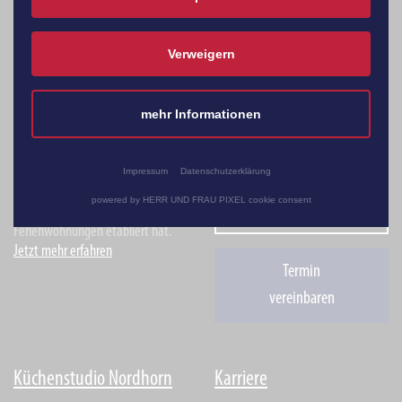
Verweigern
mehr Informationen
Die Küchen Lübbering GmbH ist ein
Standorte
mittelständisches Unternehmen,
das sich als Spezialist für
Impressum
Datenschutzerklärung
Einbauküchen und schlüsselfertige
powered by HERR UND FRAU PIXEL cookie consent
Öffnungszeiten
Einrichtungen für Objekt- und
Ferienwohnungen etabliert hat.
Jetzt mehr erfahren
Termin
vereinbaren
Küchenstudio Nordhorn
Karriere