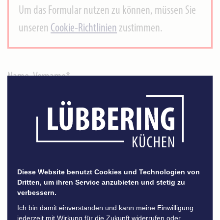
Um das Formular nutzen zu können, müssen Sie
unseren
Cookie-Richtlinien
zustimmen.
Name, Vorname
*
E-Mail
*
Nachricht
*
Diese Website benutzt Cookies und Technologien von
Dritten, um ihren Service anzubieten und stetig zu
verbessern.
Ich bin damit einverstanden und kann meine Einwilligung
jederzeit mit Wirkung für die Zukunft widerrufen oder