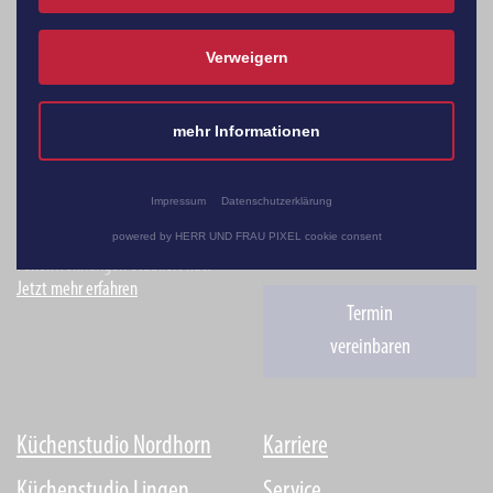
Verweigern
mehr Informationen
Die Küchen Lübbering GmbH ist ein
Standorte
mittelständisches Unternehmen,
das sich als Spezialist für
Impressum
Datenschutzerklärung
Einbauküchen und schlüsselfertige
Öffnungszeiten
powered by HERR UND FRAU PIXEL cookie consent
Einrichtungen für Objekt- und
Ferienwohnungen etabliert hat.
Jetzt mehr erfahren
Termin
vereinbaren
Küchenstudio Nordhorn
Karriere
Küchenstudio Lingen
Service