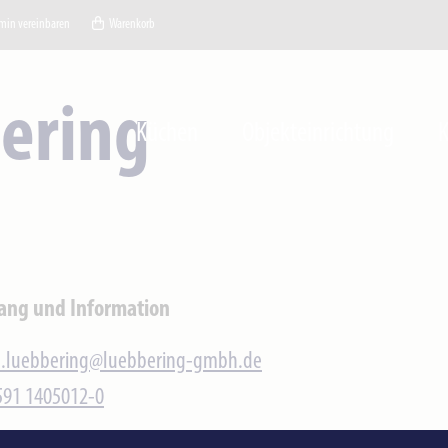
min vereinbaren
Warenkorb
ering
Küchen
Objekteinrichtung
K
ang und Information
l.luebbering@luebbering-gmbh.de
0591 1405012-0