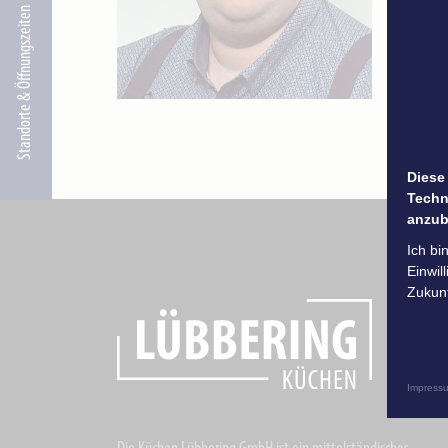
Standorte & Öffnungszeiten
Diese
Techn
anzub
Ich bi
Einwil
Zukunf
Impress