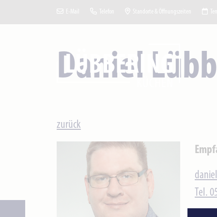
E-Mail
Telefon
Standorte & Öffnungszeiten
Ter
Daniel Lübb
zurück
Empf
danie
Tel. 