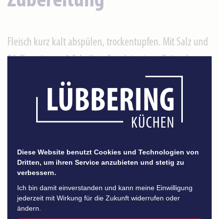
Zubereitung
Fleisch kurz kalt abspülen, trockentupfen. Mit Salz und
Pfeffer würzen. 3 Scheiben Speck in einen Bräter legen,
das Fleisch darauf geben. Die Rosmarinzweige in ca. 5
cm Stücke schneiden, 3 Stücke in den Bräter geben. Das
Fleisch dicht mit dem Rosmarin belegen, mit restlichem
Speck gleichmäßig abdecken. Von den Schalotten den
Strunk abschneiden, Schale abziehen. Die Flüssigkeit
Diese Website benutzt Cookies und Technologien von
Dritten, um ihren Service anzubieten und stetig zu
sollte den Boden des Bräters ca. 2 cm hoch bedecken.
verbessern.
Ich bin damit einverstanden und kann meine Einwilligung
jederzeit mit Wirkung für die Zukunft widerrufen oder
Intervalldampf 200°
ändern.