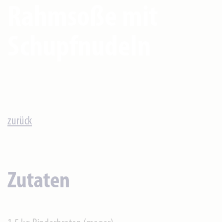
Rahmsoße mit
Schupfnudeln
zurück
Zutaten