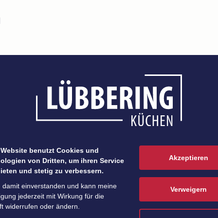
l
Zubereitung
Den Spargel in den geloch
 Website benutzt Cookies und
Akzeptieren
Dampfgarer schließen und 2
ologien von Dritten, um ihren Service
ieten und stetig zu verbessern.
n damit einverstanden und kann meine
Verweigern
ligung jederzeit mit Wirkung für die
t widerrufen oder ändern.