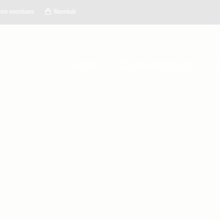
min vereinbaren
Warenkorb
Küchen
Objekteinrichtung
K