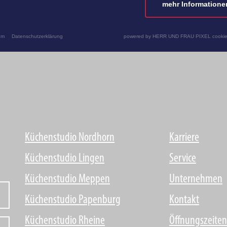
mehr Informatione
um
Datenschutzerklärung
powered by HERR UND FRAU PIXEL cookie
Küchenstudio Nordhorn
Karriere
Küchenstudio Lingen
Service
Küchenstudio Meppen
Unternehmen
Küchenstudio Papenburg
Kontakt
Küchenstudio Rheine
Öffnungszeiten