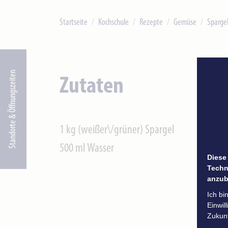
Startseite
Kochschule
Rezepte
Gemüse
Sparge
Standorte & Öffnungszeiten
Zutaten
1 kg (weißer\/grüner) Spargel
500 ml Wasser
Diese
Techn
anzub
Ich bi
Einwil
Zukunf