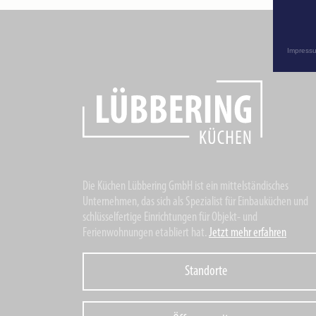
Impress
Die Küchen Lübbering GmbH ist ein mittelständisches
Unternehmen, das sich als Spezialist für Einbauküchen und
schlüsselfertige Einrichtungen für Objekt- und
Ferienwohnungen etabliert hat.
Jetzt mehr erfahren
Standorte