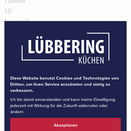
1 Zwiebel
1 Ei
Paniermehl
2 EL Zigeunersoße
2 EL Tomatenmark
125 ml Sahne
Diese Website benutzt Cookies und Technologien von
Dritten, um ihren Service anzubieten und stetig zu
Zubereitung
verbessern.
Ich bin damit einverstanden und kann meine Einwilligung
jederzeit mit Wirkung für die Zukunft widerrufen oder
ändern.
Porree in Ringe schneiden, Gehacktes mit etwas Salz, 1
Zwiebel, 1 Ei, Paniermehl, Paprika und Senf vermengen
Akzeptieren