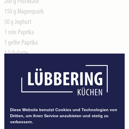
200 g Frischkäse
150 g Magerquark
50 g Joghurt
1 rote Paprika
1 gelbe Paprika
1 Schalotte
1 EL grünen Pfeffer
1\/2 Bund Schnittlauch
2 EL Senf
Salz
Peffer
Diese Website benutzt Cookies und Technologien von
Dritten, um ihren Service anzubieten und stetig zu
verbessern.