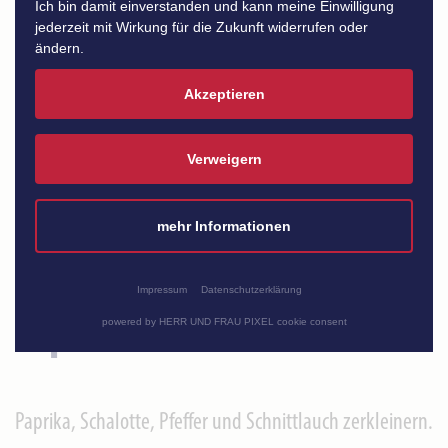
Ich bin damit einverstanden und kann meine Einwilligung
Zubereitung
jederzeit mit Wirkung für die Zukunft widerrufen oder
ändern.
Akzeptieren
Kartoffeln waschen, bürsten und in einen gelochten
Behälter geben.
Verweigern
mehr Informationen
50 Min. im Dampfgarer garen.
Impressum
Datenschutzerklärung
DIp
powered by HERR UND FRAU PIXEL cookie consent
Paprika, Schalotte, Pfeffer und Schnittlauch zerkleinern.